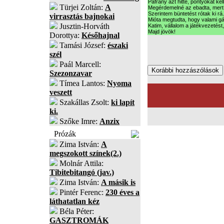
Páfrány azt hitte, pontyokat kell
Türjei Zoltán:
A
Megérdemelné az ebadta, mert 
Szerintem büntetést rótak ki rá.
virrasztás bajnokai
Mióta megtudta, hogy valami gá
Jusztin-Horváth
Katim, vállalom a játékvezetést
Majd jövök!
Dorottya:
Későhajnal
Tamási József:
északi
szél
Paál Marcell:
Szezonzavar
Tímea Lantos:
Nyoma
veszett
Szakállas Zsolt:
ki lapít
ki.
Szőke Imre:
Anzix
Prózák
Zima István:
A
megszokott színek(2.)
Molnár Attila:
Tibitebitangó (jav.)
Zima István:
A másik is
Pintér Ferenc:
230 éves a
láthatatlan kéz
Béla Péter:
GASZTROMÁK