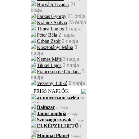
Horváth Tivadar
21
órája
Farkas György
21 órája
Kránicz Szilvia
23 órája
Tímea Lantos
1 napja
Péter Béla
2 napja
Orbán Zsolt
2 napja
Kosztolányi Mária
3
napja
Nemes Máté
3 napja
Tikkel Lajos
3 napja
Francesco de Orellana
5
napja
Vezsenyi Ildikó
6 napja
FRISS NAPLÓK
az univerzum szélén
30
perce
Baltazar
17 órája
Janus naplója
4 napja
Szuszogó szavak
5 napja
ELKÉPZELHETŐ
7
napja
Minimal Planet
7 napja