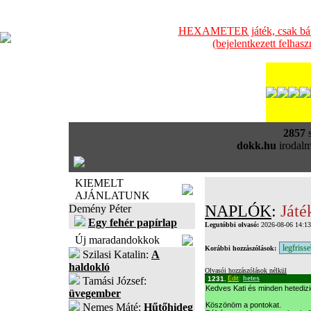
HEXAMETER játék, csak bátra
(bejelentkezett felhas
2857
s
dokk.hu
irodalm
KIEMELT
AJÁNLATUNK
NAPLÓK
:
Játé
Demény Péter
Egy fehér papírlap
Legutóbbi olvasó:
2026-08-06 14:1
Új maradandokkok
Korábbi hozzászólások:
Szilasi Katalin:
A
haldokló
Olvasói hozzászólások nélkül
Tamási József:
1231.
Edit
:
hetes
Kedves Kati és minden hetedizi
üvegember
Köszönöm a pontokat.
Nemes Máté:
Hűtőhideg