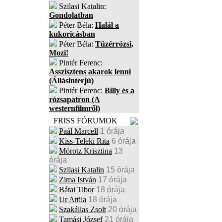
Szilasi Katalin:
Gondolatban
Péter Béla:
Halál a
kukoricásban
Péter Béla:
Tüzérrózsi,
Mozi!
Pintér Ferenc:
Asszisztens akarok lenni
(Állásinterjú)
Pintér Ferenc:
Billy és a
rózsapatron (A
westernfilmről)
FRISS FÓRUMOK
Paál Marcell
1 órája
Kiss-Teleki Rita
6 órája
Mórotz Krisztina
13
órája
Szilasi Katalin
15 órája
Zima István
17 órája
Bátai Tibor
18 órája
Ur Attila
18 órája
Szakállas Zsolt
20 órája
Tamási József
21 órája