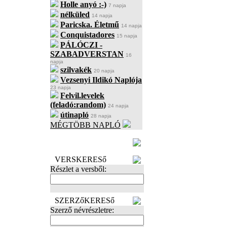
Holle anyó :-)
7 napja
nélküled
14 napja
Paricska. Életmű
14 napja
Conquistadores
15 napja
PÁLÓCZI -
SZABADVERSTAN
16
napja
szilvakék
20 napja
Vezsenyi Ildikó Naplója
23 napja
Felvil.levelek
(feladó:random)
24 napja
útinapló
28 napja
MÉGTÖBB NAPLÓ
BECENÉV
LEFOGLALÁSA
VERSKERESő
Részlet a versből:
SZERZőKERESő
Szerző névrészletre: