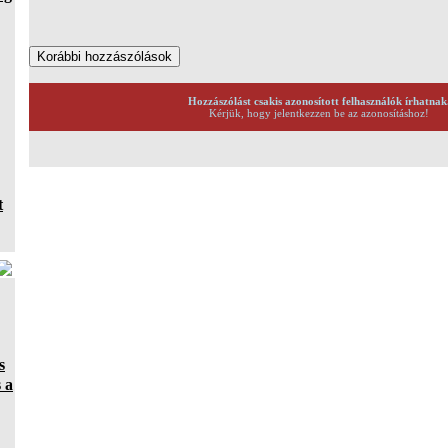
Hozzászólást csakis azonosított felhasználók írhatnak
Kérjük, hogy jelentkezzen be az azonosításhoz!
t
s
 a