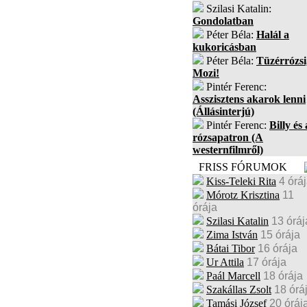
Szilasi Katalin:
Gondolatban
Péter Béla:
Halál a
kukoricásban
Péter Béla:
Tüzérrózsi
Mozi!
Pintér Ferenc:
Asszisztens akarok lenni
(Állásinterjú)
Pintér Ferenc:
Billy és 
rózsapatron (A
westernfilmről)
FRISS FÓRUMOK
Kiss-Teleki Rita
4 órá
Mórotz Krisztina
11
órája
Szilasi Katalin
13 óráj
Zima István
15 órája
Bátai Tibor
16 órája
Ur Attila
17 órája
Paál Marcell
18 órája
Szakállas Zsolt
18 órá
Tamási József
20 óráj