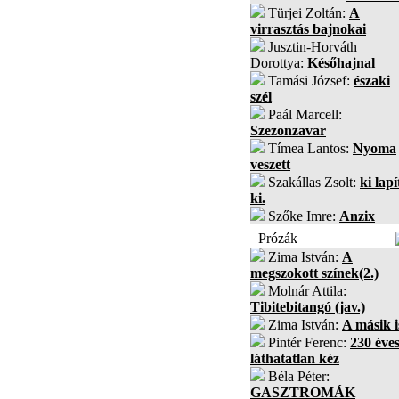
Türjei Zoltán:
A
virrasztás bajnokai
Jusztin-Horváth
Dorottya:
Későhajnal
Tamási József:
északi
szél
Paál Marcell:
Szezonzavar
Tímea Lantos:
Nyoma
veszett
Szakállas Zsolt:
ki lapí
ki.
Szőke Imre:
Anzix
Prózák
Zima István:
A
megszokott színek(2.)
Molnár Attila:
Tibitebitangó (jav.)
Zima István:
A másik i
Pintér Ferenc:
230 éves
láthatatlan kéz
Béla Péter:
GASZTROMÁK