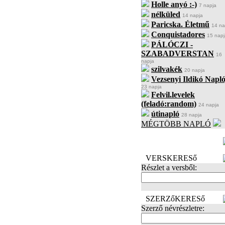
Holle anyó :-)
7 napja
nélküled
14 napja
Paricska. Életmű
14 na
Conquistadores
15 napj
PÁLÓCZI -
SZABADVERSTAN
16
napja
szilvakék
20 napja
Vezsenyi Ildikó Napló
23 napja
Felvil.levelek
(feladó:random)
24 napja
útinapló
28 napja
MÉGTÖBB NAPLÓ
BECENÉV
LEFOGLALÁSA
VERSKERESő
Részlet a versből:
SZERZőKERESő
Szerző névrészletre: