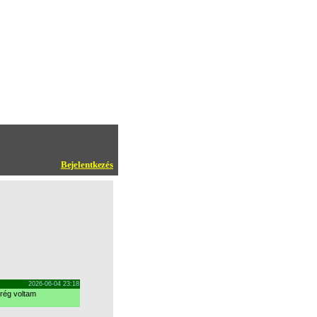
Bejelentkezés
2026-06-04 23:18
rég voltam