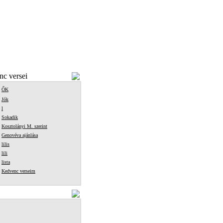
c versei
ŐK
Jók
l
Sokadik
Kosztolányi M. szerint
Genovéva ajánlása
lilis
lili
lista
Kedvenc verseim