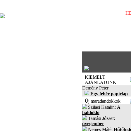
HE
KIEMELT
AJÁNLATUNK
Demény Péter
Egy fehér papírlap
Új maradandokkok
Szilasi Katalin:
A
haldokló
Tamási József:
üvegember
Nemes Máté:
Hűtőhid