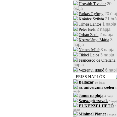
Horváth Tivadar
20
órája
Farkas György
20 órá
Kránicz Szilvia
21 órá
Tímea Lantos
1 napja
Péter Béla
2 napja
Orbán Zsolt
2 napja
Kosztolányi Mária
3
napja
Nemes Máté
3 napja
Tikkel Lajos
3 napja
Francesco de Orellana
napja
Vezsenyi Ildikó
6 nap
FRISS NAPLÓK
Baltazar
15 órája
az univerzum szélén
1
napja
Janus naplója
4 napja
Szuszogó szavak
5 napj
ELKÉPZELHETŐ
6
napja
Minimal Planet
7 napja