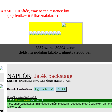
XAMETER játék, csak bátran tessenek írni!
(bejelentkezett felhasználóknak)
2857
szerző
39894
verse
dokk.hu
irodalmi kikötő ::
alapítva
2000-ben
NAPLÓK
:
Játék backstage
Legutóbbi olvasó:
2026-08-06 12:06
Összes olvasás:
147205
Korábbi hozzászólások:
Olvasói hozzászólások nélkül
1230.
Szilasi Katalin
:
Játékvezetés
Köszönöm a pontokat. Editkét szeretném megkérni, vezesse most ő a játékot, én nem
játékvezető.
eg