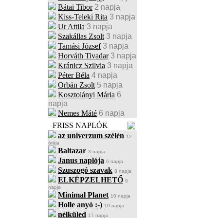
Bátai Tibor
2 napja
Kiss-Teleki Rita
3 napja
Ur Attila
3 napja
Szakállas Zsolt
3 napja
Tamási József
3 napja
Horváth Tivadar
3 napja
Kránicz Szilvia
3 napja
Péter Béla
4 napja
Orbán Zsolt
5 napja
Kosztolányi Mária
6
napja
Nemes Máté
6 napja
FRISS NAPLÓK
az univerzum szélén
12
órája
Baltazar
3 napja
Janus naplója
6 napja
Szuszogó szavak
8 napja
ELKÉPZELHETŐ
9
napja
Minimal Planet
10 napja
Holle anyó :-)
10 napja
nélküled
17 napja