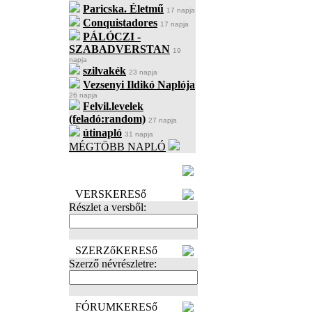
Paricska. Életmű
17 napja
Conquistadores
17 napja
PÁLÓCZI -
SZABADVERSTAN
19
napja
szilvakék
23 napja
Vezsenyi Ildikó Naplója
26 napja
Felvil.levelek
(feladó:random)
27 napja
útinapló
31 napja
MÉGTÖBB NAPLÓ
BECENÉV
LEFOGLALÁSA
VERSKERESő
Részlet a versből:
SZERZőKERESő
Szerző névrészletre:
FÓRUMKERESő