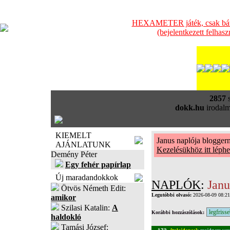
HEXAMETER játék, csak bátra
(bejelentkezett felhas
2857
s
dokk.hu
irodalm
KIEMELT
Janus naplója blogge
AJÁNLATUNK
Kezelésükhöz itt léphe
Demény Péter
Egy fehér papírlap
Új maradandokkok
NAPLÓK
:
Janu
Ötvös Németh Edit:
Legutóbbi olvasó:
2026-08-09 08:2
amikor
Szilasi Katalin:
A
Korábbi hozzászólások:
haldokló
Tamási József: