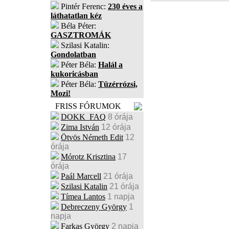
Pintér Ferenc:
230 éves a
láthatatlan kéz
Béla Péter:
GASZTROMÁK
Szilasi Katalin:
Gondolatban
Péter Béla:
Halál a
kukoricásban
Péter Béla:
Tüzérrózsi,
Mozi!
FRISS FÓRUMOK
DOKK_FAQ
8 órája
Zima István
12 órája
Ötvös Németh Edit
12
órája
Mórotz Krisztina
17
órája
Paál Marcell
21 órája
Szilasi Katalin
21 órája
Tímea Lantos
1 napja
Debreczeny György
1
napja
Farkas György
2 napja