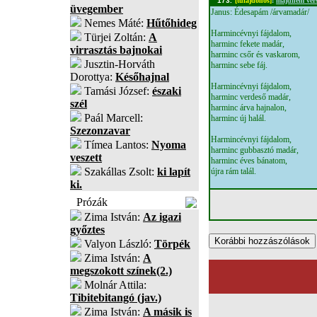
173.
[tulajdonos]
:
majdnem ver
üvegember
Janus: Édesapám /árvamadár/
Nemes Máté:
Hűtőhideg
Harmincévnyi fájdalom,
Türjei Zoltán:
A
harminc fekete madár,
virrasztás bajnokai
harminc csőr és vaskarom,
Jusztin-Horváth
harminc sebe fáj.
Dorottya:
Későhajnal
Harmincévnyi fájdalom,
Tamási József:
északi
harminc verdeső madár,
szél
harminc árva hajnalon,
Paál Marcell:
harminc új halál.
Szezonzavar
Harmincévnyi fájdalom,
Tímea Lantos:
Nyoma
harminc gubbasztó madár,
veszett
harminc éves bánatom,
Szakállas Zsolt:
ki lapít
újra rám talál.
ki.
Prózák
Zima István:
Az igazi
győztes
Valyon László:
Törpék
Zima István:
A
megszokott színek(2.)
Molnár Attila:
Tibitebitangó (jav.)
Zima István:
A másik is