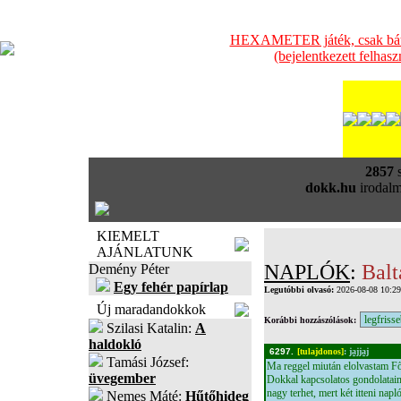
HEXAMETER játék, csak bátra
(bejelentkezett felhas
2857
s
dokk.hu
irodalm
KIEMELT
AJÁNLATUNK
NAPLÓK
:
Balt
Demény Péter
Egy fehér papírlap
Legutóbbi olvasó:
2026-08-08 10:2
Új maradandokkok
Korábbi hozzászólások:
Szilasi Katalin:
A
haldokló
6297.
[tulajdonos]
:
jajjaj
Tamási József:
Ma reggel miután elolvastam Fős
üvegember
Dokkal kapcsolatos gondolataima
nagy terhet, mert két itteni na
Nemes Máté:
Hűtőhideg