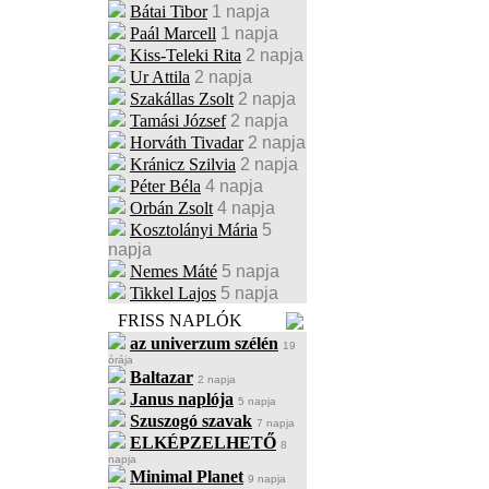
Bátai Tibor
1 napja
Paál Marcell
1 napja
Kiss-Teleki Rita
2 napja
Ur Attila
2 napja
Szakállas Zsolt
2 napja
Tamási József
2 napja
Horváth Tivadar
2 napja
Kránicz Szilvia
2 napja
Péter Béla
4 napja
Orbán Zsolt
4 napja
Kosztolányi Mária
5
napja
Nemes Máté
5 napja
Tikkel Lajos
5 napja
FRISS NAPLÓK
az univerzum szélén
19
órája
Baltazar
2 napja
Janus naplója
5 napja
Szuszogó szavak
7 napja
ELKÉPZELHETŐ
8
napja
Minimal Planet
9 napja