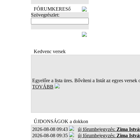
FÓRUMKERESő
Szövegrészlet:
FOTÓK
Kedvenc versek
Egyelőre a lista üres. Bővíteni a listát az egyes versek 
TOVÁBB
ÚJDONSÁGOK a dokkon
2026-08-08 09:43
új fórumbejegyzés:
Zima Istvá
2026-08-08 09:35
új fórumbejegyzés:
Zima Istvá