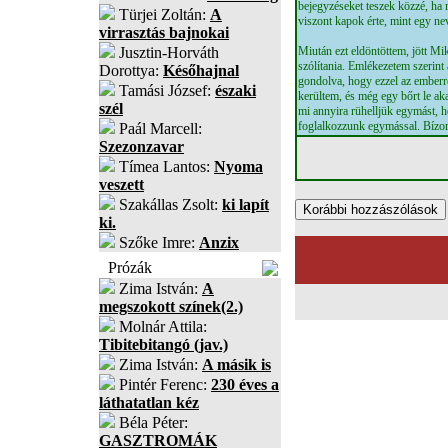
bejegyzéseket teszek közzé, ha 
Türjei Zoltán:
A
viszont kapok érte, mint egy ne
virrasztás bajnokai
Jusztin-Horváth
Miután ezt eldöntöttem, jött Mi
szólítania. Emlékezetem szerint 
Dorottya:
Későhajnal
gondolva, hogy ezzel az emberre
Tamási József:
északi
kerültem, és még egy bőrt le a
szél
mi annyira rühelljük egymást, h
foglalkozzunk egymással. Bízo
Paál Marcell:
Szezonzavar
Tímea Lantos:
Nyoma
veszett
Szakállas Zsolt:
ki lapít
ki.
Szőke Imre:
Anzix
Prózák
Zima István:
A
megszokott színek(2.)
Molnár Attila:
Tibitebitangó (jav.)
Zima István:
A másik is
Pintér Ferenc:
230 éves a
láthatatlan kéz
Béla Péter:
GASZTROMÁK