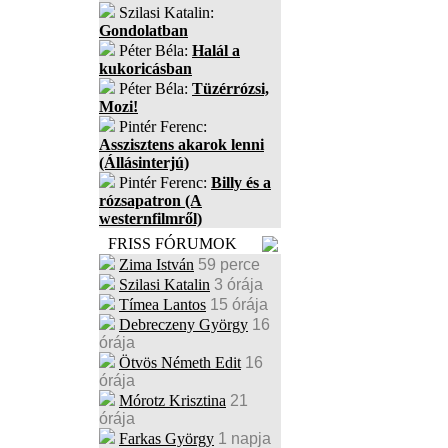
Szilasi Katalin:
Gondolatban
Péter Béla:
Halál a
kukoricásban
Péter Béla:
Tüzérrózsi,
Mozi!
Pintér Ferenc:
Asszisztens akarok lenni
(Állásinterjú)
Pintér Ferenc:
Billy és a
rózsapatron (A
westernfilmről)
FRISS FÓRUMOK
Zima István
59 perce
Szilasi Katalin
3 órája
Tímea Lantos
15 órája
Debreczeny György
16
órája
Ötvös Németh Edit
16
órája
Mórotz Krisztina
21
órája
Farkas György
1 napja