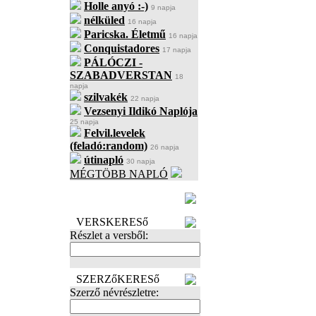
Holle anyó :-)
9 napja
nélküled
16 napja
Paricska. Életmű
16 napja
Conquistadores
17 napja
PÁLÓCZI -
SZABADVERSTAN
18
napja
szilvakék
22 napja
Vezsenyi Ildikó Naplója
25 napja
Felvil.levelek
(feladó:random)
26 napja
útinapló
30 napja
MÉGTÖBB NAPLÓ
BECENÉV
LEFOGLALÁSA
VERSKERESő
Részlet a versből:
SZERZőKERESő
Szerző névrészletre: