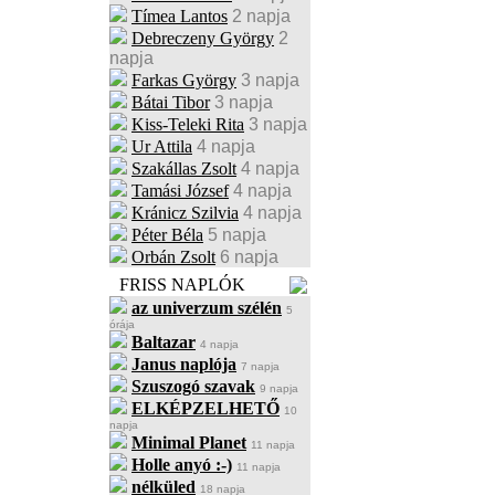
Tímea Lantos
2 napja
Debreczeny György
2
napja
Farkas György
3 napja
Bátai Tibor
3 napja
Kiss-Teleki Rita
3 napja
Ur Attila
4 napja
Szakállas Zsolt
4 napja
Tamási József
4 napja
Kránicz Szilvia
4 napja
Péter Béla
5 napja
Orbán Zsolt
6 napja
FRISS NAPLÓK
az univerzum szélén
5
órája
Baltazar
4 napja
Janus naplója
7 napja
Szuszogó szavak
9 napja
ELKÉPZELHETŐ
10
napja
Minimal Planet
11 napja
Holle anyó :-)
11 napja
nélküled
18 napja