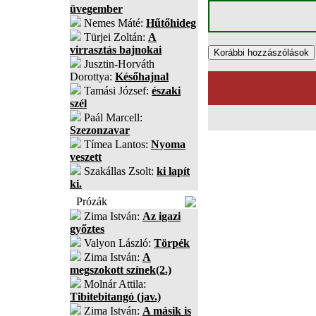
üvegember
Nemes Máté:
Hűtőhideg
Türjei Zoltán:
A
virrasztás bajnokai
Jusztin-Horváth
Dorottya:
Későhajnal
Tamási József:
északi
szél
Paál Marcell:
Szezonzavar
Tímea Lantos:
Nyoma
veszett
Szakállas Zsolt:
ki lapít
ki.
Prózák
Zima István:
Az igazi
győztes
Valyon László:
Törpék
Zima István:
A
megszokott színek(2.)
Molnár Attila:
Tibitebitangó (jav.)
Zima István:
A másik is