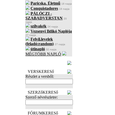
Paricska. Életmű
18 napja
Conquistadores
18 napja
PÁLÓCZI -
SZABADVERSTAN
20
napja
szilvakék
24 napja
Vezsenyi Ildikó Naplója
27 napja
Felvil.levelek
(feladó:random)
27 napja
útinapló
32 napja
MÉGTÖBB NAPLÓ
BECENÉV
LEFOGLALÁSA
VERSKERESő
Részlet a versből:
SZERZőKERESő
Szerző névrészletre:
FÓRUMKERESő