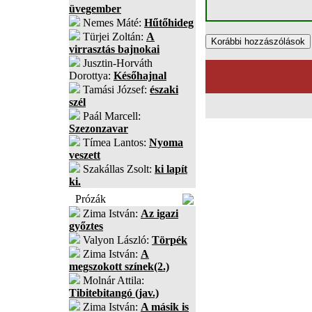
üvegember
Nemes Máté:
Hűtőhideg
Türjei Zoltán:
A
virrasztás bajnokai
Jusztin-Horváth
Dorottya:
Későhajnal
Tamási József:
északi
szél
Paál Marcell:
Szezonzavar
Tímea Lantos:
Nyoma
veszett
Szakállas Zsolt:
ki lapít
ki.
Prózák
Zima István:
Az igazi
győztes
Valyon László:
Törpék
Zima István:
A
megszokott színek(2.)
Molnár Attila:
Tibitebitangó (jav.)
Zima István:
A másik is