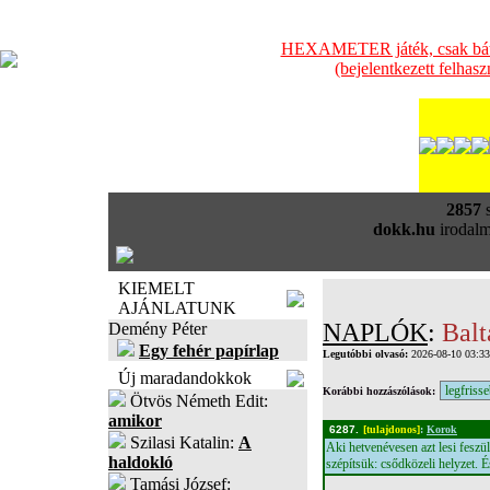
HEXAMETER játék, csak bátra
(bejelentkezett felhas
2857
s
dokk.hu
irodalm
KIEMELT
AJÁNLATUNK
NAPLÓK
:
Balt
Demény Péter
Egy fehér papírlap
Legutóbbi olvasó:
2026-08-10 03:3
Új maradandokkok
Korábbi hozzászólások:
Ötvös Németh Edit:
amikor
6287.
[tulajdonos]
:
Korok
Szilasi Katalin:
A
Aki hetvenévesen azt lesi feszült
haldokló
szépítsük: csődközeli helyzet. É
Tamási József: