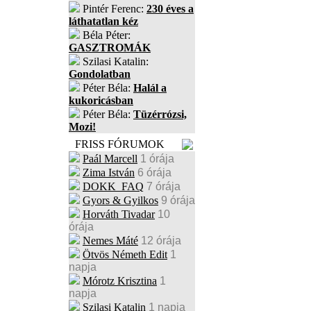
Pintér Ferenc:
230 éves a
láthatatlan kéz
Béla Péter:
GASZTROMÁK
Szilasi Katalin:
Gondolatban
Péter Béla:
Halál a
kukoricásban
Péter Béla:
Tüzérrózsi,
Mozi!
FRISS FÓRUMOK
Paál Marcell
1 órája
Zima István
6 órája
DOKK_FAQ
7 órája
Gyors & Gyilkos
9 órája
Horváth Tivadar
10
órája
Nemes Máté
12 órája
Ötvös Németh Edit
1
napja
Mórotz Krisztina
1
napja
Szilasi Katalin
1 napja