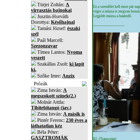
Türjei Zoltán:
A
Ez a szemlélet kell most pár na
virrasztás bajnokai
végre a múzsa is megvan hozzá
Jusztin-Horváth
Legjobb múzsa a határidő.
Dorottya:
Későhajnal
-------------------------
Tamási József:
északi
szél
Paál Marcell:
Szezonzavar
Tímea Lantos:
Nyoma
veszett
Szakállas Zsolt:
ki lapít
ki.
Szőke Imre:
Anzix
Prózák
Zima István:
A
megszokott színek(2.)
Molnár Attila:
Tibitebitangó (jav.)
Zima István:
A másik is
Pintér Ferenc:
230 éves a
láthatatlan kéz
Béla Péter:
GASZTROMÁK
82. (Transcript)