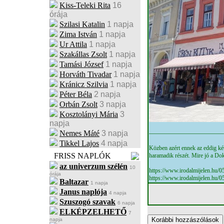
Kiss-Teleki Rita
16
órája
Szilasi Katalin
1 napja
Zima István
1 napja
Ur Attila
1 napja
Szakállas Zsolt
1 napja
Tamási József
1 napja
Horváth Tivadar
1 napja
Kránicz Szilvia
1 napja
Péter Béla
2 napja
Orbán Zsolt
3 napja
Kosztolányi Mária
3
napja
Nemes Máté
3 napja
-------------------------------------
Tikkel Lajos
4 napja
Közben azért ennek az eddig két
FRISS NAPLÓK
haramadik részét. Mire jó a Do
az univerzum szélén
10
https://www.irodalmijelen.hu/
órája
https://www.irodalmijelen.hu/
Baltazar
1 napja
Janus naplója
4 napja
Szuszogó szavak
6 napja
ELKÉPZELHETŐ
7
napja