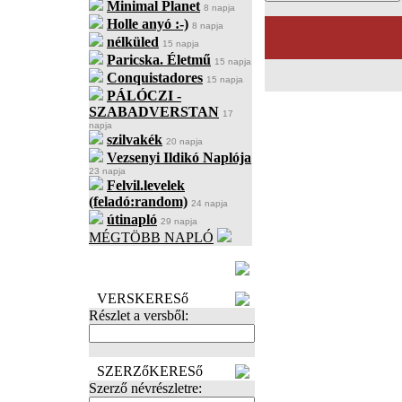
Minimal Planet
8 napja
Holle anyó :-)
8 napja
nélküled
15 napja
Paricska. Életmű
15 napja
Conquistadores
15 napja
PÁLÓCZI -
SZABADVERSTAN
17
napja
szilvakék
20 napja
Vezsenyi Ildikó Naplója
23 napja
Felvil.levelek
(feladó:random)
24 napja
útinapló
29 napja
MÉGTÖBB NAPLÓ
BECENÉV
LEFOGLALÁSA
VERSKERESő
Részlet a versből:
SZERZőKERESő
Szerző névrészletre: