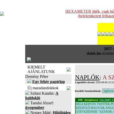
HEXAMETER játék, csak bátra
(bejelentkezett felhas
2857
s
dokk.hu
irodalm
KIEMELT
AJÁNLATUNK
NAPLÓK
:
A S
Demény Péter
Egy fehér papírlap
Legutóbbi olvasó:
2026-08-06 23:2
Új maradandokkok
Korábbi hozzászólások:
Szilasi Katalin:
A
haldokló
200.
[tulajdonos]
:
VALAMIT 
Tamási József:
RÉGI KEDVES TWITTER-P
üvegember
KÉSZÜLŐ MAGYAR-ANGOL
ÁTEVEZÉSNEK” SZÁNOK A
Nemes Máté:
Hűtőhideg