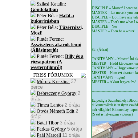
Szilasi Katalin:
DISCIPLE – Master! I want to b
Gondolatban
MASTER – Let me ask you so
Péter Béla:
Halál a
DISCIPLE – Do I have any tale
kukoricásban
MASTER – That's not what I wa
DISCIPLE – Yes!
Péter Béla:
Tüzérrózsi,
MASTER – Then be a writer!
Mozi!
Pintér Ferenc:
----------
Asszisztens akarok lenni
82. (Átirat)
(Állásinterjú)
Pintér Ferenc:
Billy és a
TANÍTVÁNY – Mester! Író akar
rózsapatron (A
MESTER – Hadd kérdezzek val
westernfilmről)
TANÍTVÁNY – Hogy van-e tehe
MESTER – Nem ezt akartam kérd
FRISS FÓRUMOK
TANÍTVÁNY – Igen!
Mórotz Krisztina
37
MESTER – Akkor legyen író!
perce
-------------------------------------
Debreczeny György
2
órája
Ez pedig a Szombathelyi Bloom
Tímea Lantos
2 órája
dukumentáltak is itt ilyen csal
már világhírű Bloomsday napon
Ötvös Németh Edit
2
(S ezt is felveszem videóra.)
órája
Bátai Tibor
3 órája
Farkas György
5 órája
Paál Marcell
11 órája