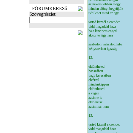
az nekem jobban megy
FÓRUMKERESő
minden előnyt begyűjtök
tiéd lehet mind az egy
Szövegrészlet:
tartsd kéznél a csendet
vidd magaddal haza
ha a lánc nem enged
FOTÓK
akkor te légy laza
szabadon vàlasztott hiba
kényszerített igazság
12.
eldöntheted
hosszában
vagy keresztben
elvérzel
mindenképpen
eldöntheted
a végén
aztán te is
eldőlhetsz
aztán már nem
13.
tartsd kéznél a csendet
vidd magaddal haza