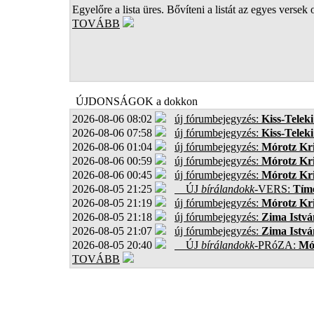
Egyelőre a lista üres. Bővíteni a listát az egyes versek 
TOVÁBB
ÚJDONSÁGOK a dokkon
2026-08-06 08:02
új fórumbejegyzés:
Kiss-Teleki
2026-08-06 07:58
új fórumbejegyzés:
Kiss-Teleki
2026-08-06 01:04
új fórumbejegyzés:
Mórotz Kri
2026-08-06 00:59
új fórumbejegyzés:
Mórotz Kri
2026-08-06 00:45
új fórumbejegyzés:
Mórotz Kri
2026-08-05 21:25
ÚJ
bírálandokk
-VERS:
Tíme
2026-08-05 21:19
új fórumbejegyzés:
Mórotz Kri
2026-08-05 21:18
új fórumbejegyzés:
Zima Istvá
2026-08-05 21:07
új fórumbejegyzés:
Zima Istvá
2026-08-05 20:40
ÚJ
bírálandokk
-PRóZA:
Mór
TOVÁBB