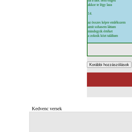
ha a lánc nem enged
akkor te légy laza
14.
az összes képre emlékszem
amit sohasem láttam
mindegyik értéket
a zoknik közt találtam
Kedvenc versek