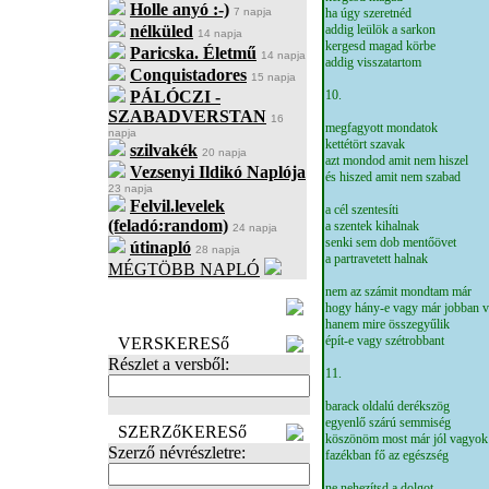
Holle anyó :-)
7 napja
ha úgy szeretnéd
nélküled
addig leülök a sarkon
14 napja
kergesd magad körbe
Paricska. Életmű
14 napja
addig visszatartom
Conquistadores
15 napja
PÁLÓCZI -
10.
SZABADVERSTAN
16
megfagyott mondatok
napja
kettétört szavak
szilvakék
20 napja
azt mondod amit nem hiszel
Vezsenyi Ildikó Naplója
és hiszed amit nem szabad
23 napja
Felvil.levelek
a cél szentesíti
(feladó:random)
a szentek kihalnak
24 napja
senki sem dob mentőövet
útinapló
28 napja
a partravetett halnak
MÉGTÖBB NAPLÓ
nem az számit mondtam már
BECENÉV
hogy hány-e vagy már jobban 
LEFOGLALÁSA
hanem mire összegyűlik
épít-e vagy szétrobbant
VERSKERESő
Részlet a versből:
11.
barack oldalú derékszög
egyenlő szárú semmiség
SZERZőKERESő
köszönöm most már jól vagyok
Szerző névrészletre:
fazékban fő az egészség
ne nehezítsd a dolgot