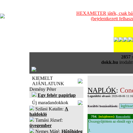
HEXAMETER játék, csak bátra
(bejelentkezett felhas
2857
s
dokk.hu
irodalm
KIEMELT
AJÁNLATUNK
NAPLÓK
:
Conq
Demény Péter
Egy fehér papírlap
Legutóbbi olvasó:
2026-08-06 11:1
Új maradandokkok
Korábbi hozzászólások:
Szilasi Katalin:
A
haldokló
754.
[tulajdonos]
:
Roncsderbi
Tamási József:
Összegyűjtöttem az elmúlt egy é
üvegember
1.
Nemes Máté:
Hűtőhideg