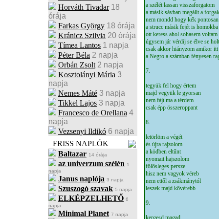
a szélét lassan visszaforgatom
Horváth Tivadar
18
a másik sávban megállt a forga
órája
nem mondd hogy kék pontosan
Farkas György
18 órája
a strucc másik fejét is homokb
ott keress ahol sohasem voltam
Kránicz Szilvia
20 órája
úgysem jár vérdíj se élve se hol
Tímea Lantos
1 napja
csak akkor hiányzom amikor it
Péter Béla
2 napja
a Negro a számban fényesen r
Orbán Zsolt
2 napja
7.
Kosztolányi Mária
3
napja
tegyük fel hogy értem
Nemes Máté
3 napja
majd vegyük le gyorsan
nem fájt ma a térdem
Tikkel Lajos
3 napja
csak épp összeroppant
Francesco de Orellana
4
napja
8.
Vezsenyi Ildikó
6 napja
letörlöm a végét
FRISS NAPLÓK
és újra rajzolom
a ködben eltűnt
Baltazar
14 órája
nyomait hajszolom
az univerzum szélén
1
fölösleges persze
napja
hisz nem vagyok véreb
Janus naplója
3 napja
nem ettől a zsákmánytól
Szuszogó szavak
leszek majd kövérebb
5 napja
ELKÉPZELHETŐ
6
9.
napja
Minimal Planet
7 napja
kergesd magad