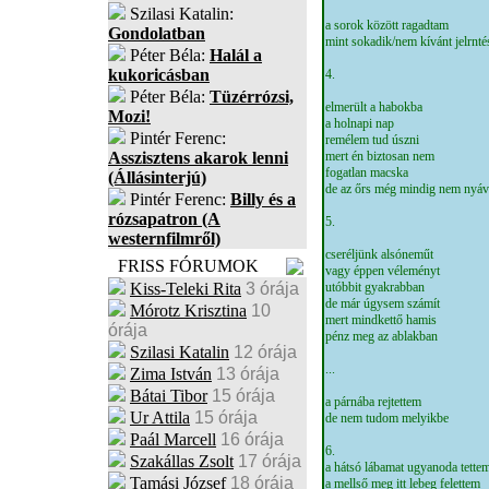
Szilasi Katalin:
a sorok között ragadtam
Gondolatban
mint sokadik/nem kívánt jelrnté
Péter Béla:
Halál a
kukoricásban
4.
Péter Béla:
Tüzérrózsi,
elmerült a habokba
Mozi!
a holnapi nap
Pintér Ferenc:
remélem tud úszni
Asszisztens akarok lenni
mert én biztosan nem
fogatlan macska
(Állásinterjú)
de az őrs még mindig nem nyá
Pintér Ferenc:
Billy és a
rózsapatron (A
5.
westernfilmről)
cseréljünk alsóneműt
FRISS FÓRUMOK
vagy éppen véleményt
Kiss-Teleki Rita
3 órája
utóbbit gyakrabban
de már úgysem számít
Mórotz Krisztina
10
mert mindkettő hamis
órája
pénz meg az ablakban
Szilasi Katalin
12 órája
...
Zima István
13 órája
Bátai Tibor
15 órája
a párnába rejtettem
Ur Attila
15 órája
de nem tudom melyikbe
Paál Marcell
16 órája
6.
Szakállas Zsolt
17 órája
a hátsó lábamat ugyanoda tette
Tamási József
18 órája
a mellső meg itt lebeg felettem