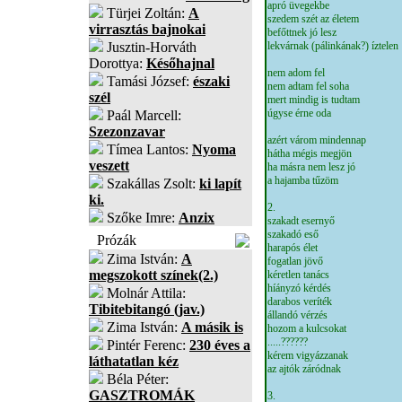
apró üvegekbe
Türjei Zoltán:
A
szedem szét az életem
virrasztás bajnokai
befőttnek jó lesz
Jusztin-Horváth
lekvárnak (pálinkának?) íztelen
Dorottya:
Későhajnal
nem adom fel
Tamási József:
északi
nem adtam fel soha
szél
mert mindig is tudtam
úgyse érne oda
Paál Marcell:
Szezonzavar
azért várom mindennap
Tímea Lantos:
Nyoma
hátha mégis megjön
veszett
ha másra nem lesz jó
a hajamba tűzöm
Szakállas Zsolt:
ki lapít
ki.
2.
Szőke Imre:
Anzix
szakadt esernyő
szakadó eső
Prózák
harapós élet
Zima István:
A
fogatlan jövő
megszokott színek(2.)
kéretlen tanács
híányzó kérdés
Molnár Attila:
darabos veríték
Tibitebitangó (jav.)
állandó vérzés
Zima István:
A másik is
hozom a kulcsokat
.....??????
Pintér Ferenc:
230 éves a
kérem vigyázzanak
láthatatlan kéz
az ajtók záródnak
Béla Péter:
GASZTROMÁK
3.