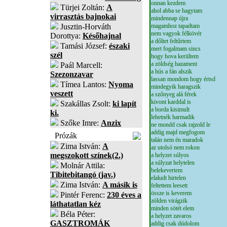
onnan kezdem
Türjei Zoltán:
A
ahol abba se hagytam
virrasztás bajnokai
mindennap újra
Jusztin-Horváth
magamhoz tapadtam
nem vagyok félkövér
Dorottya:
Későhajnal
a dőltet feltűrtem
Tamási József:
északi
mert fogalmam sincs
szél
hogy hova kerültem
a zöldség hazament
Paál Marcell:
a hús a fán alszik
Szezonzavar
lassan mondom hogy értsd
Tímea Lantos:
Nyoma
mindegyik haragszik
veszett
a szőnyeg alá férek
kivont karddal is
Szakállas Zsolt:
ki lapít
a borda kisimult
ki.
lehetnék harmadik
Szőke Imre:
Anzix
ne mondd csak rajzold le
addig majd megfogom
Prózák
talán nem én maradok
Zima István:
A
az utolsó nem rokon
megszokott színek(2.)
a helyzet súlyos
a súlyzat helytelen
Molnár Attila:
belekevertem
Tibitebitangó (jav.)
elaludt hirtelen
Zima István:
A másik is
feltettem leesett
össze is keverem
Pintér Ferenc:
230 éves a
zölden virágzik
láthatatlan kéz
minden sötét elem
Béla Péter:
a helyzet zavaros
GASZTROMÁK
addig csak dúdolom