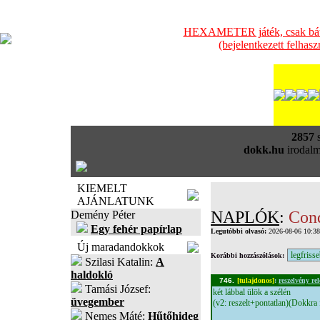
HEXAMETER játék, csak bátra
(bejelentkezett felhas
2857
s
dokk.hu
irodalm
KIEMELT
AJÁNLATUNK
NAPLÓK
:
Conq
Demény Péter
Egy fehér papírlap
Legutóbbi olvasó:
2026-08-06 10:3
Új maradandokkok
Korábbi hozzászólások:
Szilasi Katalin:
A
haldokló
746.
[tulajdonos]
:
reszelvény re
Tamási József:
két lábbal ülök a szélén
üvegember
(v2: reszelt+pontatlan)(Dokkra
Nemes Máté:
Hűtőhideg