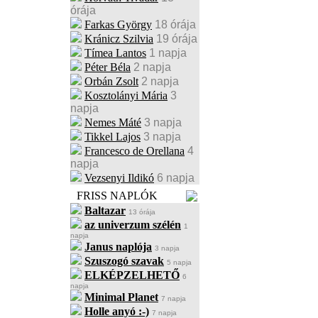
órája
Farkas György
18 órája
Kránicz Szilvia
19 órája
Tímea Lantos
1 napja
Péter Béla
2 napja
Orbán Zsolt
2 napja
Kosztolányi Mária
3
napja
Nemes Máté
3 napja
Tikkel Lajos
3 napja
Francesco de Orellana
4
napja
Vezsenyi Ildikó
6 napja
FRISS NAPLÓK
Baltazar
13 órája
az univerzum szélén
1
napja
Janus naplója
3 napja
Szuszogó szavak
5 napja
ELKÉPZELHETŐ
6
napja
Minimal Planet
7 napja
Holle anyó :-)
7 napja