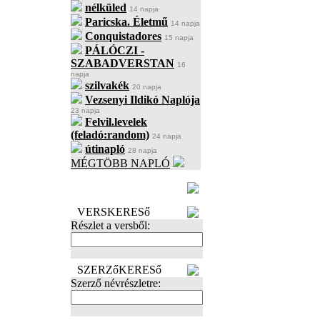
nélküled
14 napja
Paricska. Életmű
14 napja
Conquistadores
15 napja
PÁLÓCZI -
SZABADVERSTAN
16
napja
szilvakék
20 napja
Vezsenyi Ildikó Naplója
23 napja
Felvil.levelek
(feladó:random)
24 napja
útinapló
28 napja
MÉGTÖBB NAPLÓ
BECENÉV
LEFOGLALÁSA
VERSKERESő
Részlet a versből:
SZERZőKERESő
Szerző névrészletre: