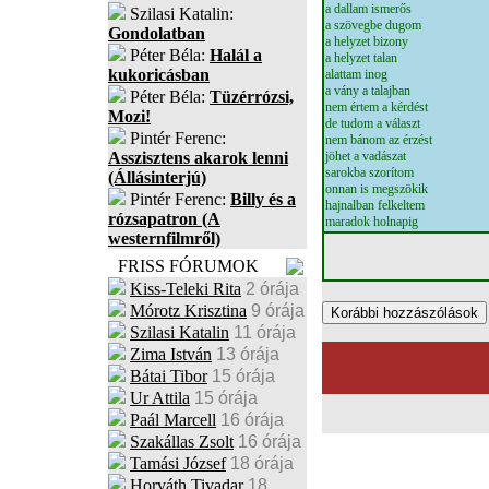
a dallam ismerős
Szilasi Katalin:
a szövegbe dugom
Gondolatban
a helyzet bizony
Péter Béla:
Halál a
a helyzet talan
kukoricásban
alattam inog
a vány a talajban
Péter Béla:
Tüzérrózsi,
nem értem a kérdést
Mozi!
de tudom a választ
Pintér Ferenc:
nem bánom az érzést
Asszisztens akarok lenni
jöhet a vadászat
sarokba szorítom
(Állásinterjú)
onnan is megszökik
Pintér Ferenc:
Billy és a
hajnalban felkeltem
rózsapatron (A
maradok holnapig
westernfilmről)
FRISS FÓRUMOK
Kiss-Teleki Rita
2 órája
Mórotz Krisztina
9 órája
Szilasi Katalin
11 órája
Zima István
13 órája
Bátai Tibor
15 órája
Ur Attila
15 órája
Paál Marcell
16 órája
Szakállas Zsolt
16 órája
Tamási József
18 órája
Horváth Tivadar
18