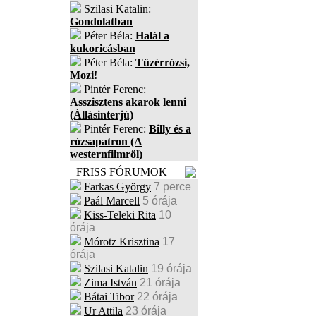
Szilasi Katalin:
Gondolatban
Péter Béla:
Halál a
kukoricásban
Péter Béla:
Tüzérrózsi,
Mozi!
Pintér Ferenc:
Asszisztens akarok lenni
(Állásinterjú)
Pintér Ferenc:
Billy és a
rózsapatron (A
westernfilmről)
FRISS FÓRUMOK
Farkas György
7 perce
Paál Marcell
5 órája
Kiss-Teleki Rita
10
órája
Mórotz Krisztina
17
órája
Szilasi Katalin
19 órája
Zima István
21 órája
Bátai Tibor
22 órája
Ur Attila
23 órája