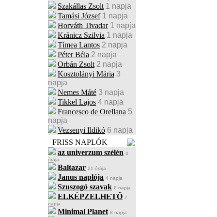
Szakállas Zsolt
1 napja
Tamási József
1 napja
Horváth Tivadar
1 napja
Kránicz Szilvia
1 napja
Tímea Lantos
2 napja
Péter Béla
2 napja
Orbán Zsolt
2 napja
Kosztolányi Mária
3
napja
Nemes Máté
3 napja
Tikkel Lajos
4 napja
Francesco de Orellana
5
napja
Vezsenyi Ildikó
6 napja
FRISS NAPLÓK
az univerzum szélén
4
órája
Baltazar
21 órája
Janus naplója
4 napja
Szuszogó szavak
6 napja
ELKÉPZELHETŐ
7
napja
Minimal Planet
8 napja