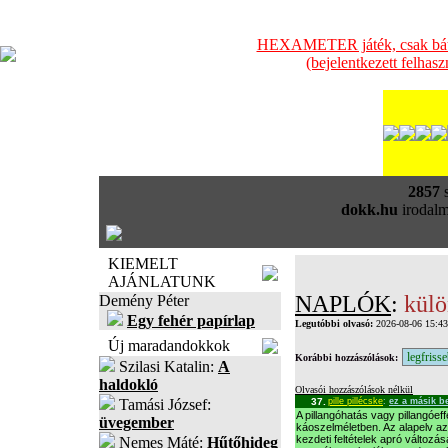
HEXAMETER játék, csak bátra
(bejelentkezett felhas
2857
s
dokk.hu
irodalm
KIEMELT
AJÁNLATUNK
NAPLÓK
:
külö
Demény Péter
Egy fehér papírlap
Legutóbbi olvasó:
2026-08-06 15:4
Új maradandokkok
Korábbi hozzászólások:
Szilasi Katalin:
A
haldokló
Olvasói hozzászólások nélkül
Tamási József:
37.
pille pillécske
:
ez a másik 
A pillangóhatás vagy pillangóef
üvegember
káoszelméletben. Az alapelv az
kezdeti feltételek apró változ
Nemes Máté:
Hűtőhideg