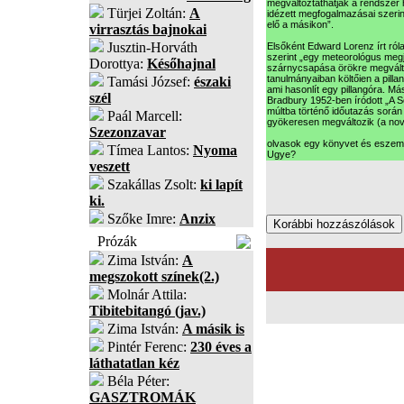
megváltoztathatják a rendszer 
Türjei Zoltán:
A
idézett megfogalmazásai szerin
elő a másikon”.
virrasztás bajnokai
Jusztin-Horváth
Elsőként Edward Lorenz írt r
szerint „egy meteorológus megj
Dorottya:
Későhajnal
szárnycsapása örökre megválto
tanulmányaiban költőien a pillan
Tamási József:
északi
ami hasonlít egy pillangóra. Má
szél
Bradbury 1952-ben íródott „A S
múltba történő időutazás során e
Paál Marcell:
gyökeresen megváltozik (a novel
Szezonzavar
olvasok egy könyvet és eszembe
Tímea Lantos:
Nyoma
Ugye?
veszett
Szakállas Zsolt:
ki lapít
ki.
Szőke Imre:
Anzix
Prózák
Zima István:
A
megszokott színek(2.)
Molnár Attila:
Tibitebitangó (jav.)
Zima István:
A másik is
Pintér Ferenc:
230 éves a
láthatatlan kéz
Béla Péter:
GASZTROMÁK