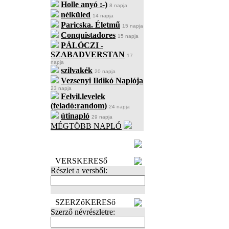
Holle anyó :-)
8 napja
nélküled
14 napja
Paricska. Életmű
15 napja
Conquistadores
15 napja
PÁLÓCZI -
SZABADVERSTAN
17
napja
szilvakék
20 napja
Vezsenyi Ildikó Naplója
23 napja
Felvil.levelek
(feladó:random)
24 napja
útinapló
29 napja
MÉGTÖBB NAPLÓ
BECENÉV
LEFOGLALÁSA
VERSKERESő
Részlet a versből:
SZERZőKERESő
Szerző névrészletre: