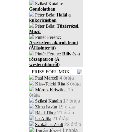
Szilasi Katalin:
Gondolatban
Péter Béla:
Halál a
kukoricásban
Péter Béla:
Tüzérrózsi,
Mozi!
Pintér Ferenc:
Asszisztens akarok lenni
(Állásinterjú)
Pintér Ferenc:
Billy és a
rózsapatron (A
westernfilmről)
FRISS FÓRUMOK
Paál Marcell
4 órája
Kiss-Teleki Rita
8 órája
Mórotz Krisztina
15
órája
Szilasi Katalin
17 órája
Zima István
19 órája
Bátai Tibor
21 órája
Ur Attila
21 órája
Szakállas Zsolt
22 órája
Tamási József
1 napja