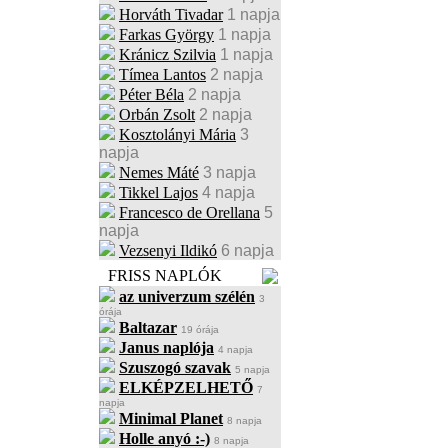
Horváth Tivadar
1 napja
Farkas György
1 napja
Kránicz Szilvia
1 napja
Tímea Lantos
2 napja
Péter Béla
2 napja
Orbán Zsolt
2 napja
Kosztolányi Mária
3
napja
Nemes Máté
3 napja
Tikkel Lajos
4 napja
Francesco de Orellana
5
napja
Vezsenyi Ildikó
6 napja
FRISS NAPLÓK
az univerzum szélén
3
órája
Baltazar
19 órája
Janus naplója
4 napja
Szuszogó szavak
5 napja
ELKÉPZELHETŐ
7
napja
Minimal Planet
8 napja
Holle anyó :-)
8 napja