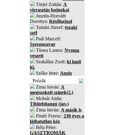
Türjei Zoltán:
A
virrasztás bajnokai
Jusztin-Horváth
Dorottya:
Későhajnal
Tamási József:
északi
szél
Paál Marcell:
Szezonzavar
Tímea Lantos:
Nyoma
veszett
Szakállas Zsolt:
ki lapít
ki.
Szőke Imre:
Anzix
Prózák
Zima István:
A
megszokott színek(2.)
Molnár Attila:
Tibitebitangó (jav.)
Zima István:
A másik is
Pintér Ferenc:
230 éves a
láthatatlan kéz
Béla Péter:
GASZTROMÁK