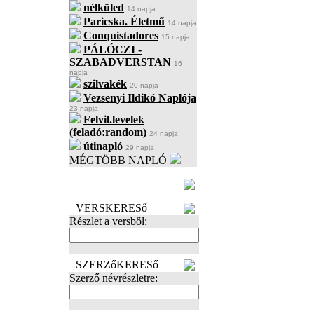
nélküled
14 napja
Paricska. Életmű
14 napja
Conquistadores
15 napja
PÁLÓCZI -
SZABADVERSTAN
16
napja
szilvakék
20 napja
Vezsenyi Ildikó Naplója
23 napja
Felvil.levelek
(feladó:random)
24 napja
útinapló
29 napja
MÉGTÖBB NAPLÓ
BECENÉV
LEFOGLALÁSA
VERSKERESő
Részlet a versből:
SZERZőKERESő
Szerző névrészletre: