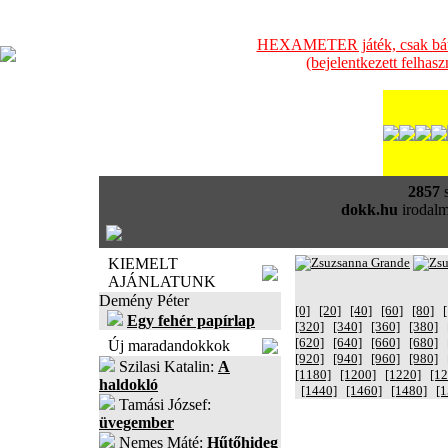
HEXAMETER játék, csak bátra
(bejelentkezett felhas
2857
s
dokk.hu
irodalm
KIEMELT
AJÁNLATUNK
Demény Péter
[0]
[20]
[40]
[60]
[80]
Egy fehér papírlap
[320]
[340]
[360]
[380]
[620]
[640]
[660]
[680]
Új maradandokkok
[920]
[940]
[960]
[980]
Szilasi Katalin:
A
[1180]
[1200]
[1220]
[12
haldokló
[1440]
[1460]
[1480]
[1
Tamási József:
üvegember
Nemes Máté:
Hűtőhideg