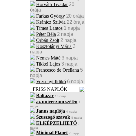
Horváth Tivadar
20
órája
Farkas György
20 órája
Kránicz Szilvia
22 órája
Tímea Lantos
1 napja
Péter Béla
2 napja
Orbán Zsolt
2 napja
Kosztolányi Mária
3
napja
Nemes Máté
3 napja
Tikkel Lajos
3 napja
Francesco de Orellana
5
napja
Vezsenyi Ildikó
6 napja
FRISS NAPLÓK
Baltazar
16 órája
az univerzum szélén
1
napja
Janus naplója
4 napja
Szuszogó szavak
5 napja
ELKÉPZELHETŐ
7
napja
Minimal Planet
7 napja