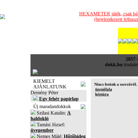
HEXAMETER játék, csak bátra
(bejelentkezett felhas
2857
s
dokk.hu
irodalm
KIEMELT
Nincs fotónk a szerzőről.
AJÁNLATUNK
üzenőfala
Demény Péter
képtára
Egy fehér papírlap
Új maradandokkok
Szilasi Katalin:
A
haldokló
Tamási József:
üvegember
Nemes Máté:
Hűtőhideg