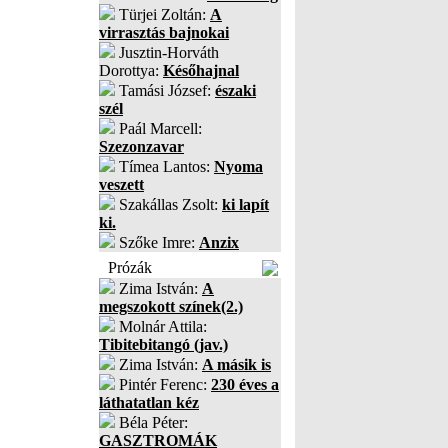
Türjei Zoltán:
A
virrasztás bajnokai
Jusztin-Horváth
Dorottya:
Későhajnal
Tamási József:
északi
szél
Paál Marcell:
Szezonzavar
Tímea Lantos:
Nyoma
veszett
Szakállas Zsolt:
ki lapít
ki.
Szőke Imre:
Anzix
Prózák
Zima István:
A
megszokott színek(2.)
Molnár Attila:
Tibitebitangó (jav.)
Zima István:
A másik is
Pintér Ferenc:
230 éves a
láthatatlan kéz
Béla Péter:
GASZTROMÁK