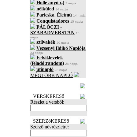
Holle anyó :-)
7 napja
nélküled
14 napja
Paricska. Életmű
14 napja
Conquistadores
15 napja
PÁLÓCZI -
SZABADVERSTAN
16
napja
szilvakék
20 napja
Vezsenyi Ildikó Naplója
23 napja
Felvil.levelek
(feladó:random)
24 napja
útinapló
28 napja
MÉGTÖBB NAPLÓ
BECENÉV
LEFOGLALÁSA
VERSKERESő
Részlet a versből:
SZERZőKERESő
Szerző névrészletre: