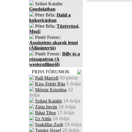
Szilasi Katalin:
Gondolatban
Péter Béla:
Halál a
kukoricásban
Péter Béla:
Tüzérrózsi,
Mozi!
Pintér Ferenc:
Asszisztens akarok lenni
(Állásinterjú)
Pintér Ferenc:
Billy és a
rózsapatron (A
westernfilmről)
FRISS FÓRUMOK
Paál Marcell
40 perce
Kiss-Teleki Rita
5 órája
Mórotz Krisztina
12
órája
Szilasi Katalin
14 órája
Zima István
16 órája
Bátai Tibor
17 órája
Ur Attila
18 órája
Szakállas Zsolt
19 órája
Tamási József
20 órája