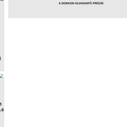
A DOKKON OLVASHATÓ PRÓZÁI
t
s
 a