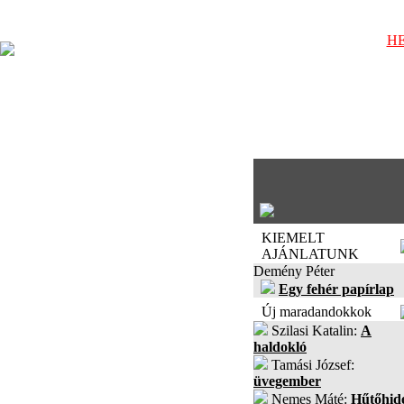
HE
KIEMELT
AJÁNLATUNK
Demény Péter
Egy fehér papírlap
Új maradandokkok
Szilasi Katalin:
A
haldokló
Tamási József:
üvegember
Nemes Máté:
Hűtőhid