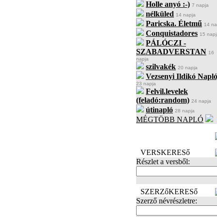
Holle anyó :-)
7 napja
nélküled
14 napja
Paricska. Életmű
14 na
Conquistadores
15 napj
PÁLÓCZI -
SZABADVERSTAN
16
napja
szilvakék
20 napja
Vezsenyi Ildikó Napló
23 napja
Felvil.levelek
(feladó:random)
24 napja
útinapló
28 napja
MÉGTÖBB NAPLÓ
BECENÉV
LEFOGLALÁSA
VERSKERESő
Részlet a versből:
SZERZőKERESő
Szerző névrészletre: