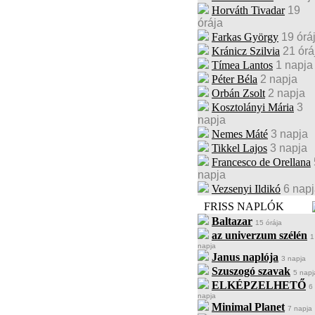
Horváth Tivadar
19
órája
Farkas György
19 órá
Kránicz Szilvia
21 órá
Tímea Lantos
1 napja
Péter Béla
2 napja
Orbán Zsolt
2 napja
Kosztolányi Mária
3
napja
Nemes Máté
3 napja
Tikkel Lajos
3 napja
Francesco de Orellana
napja
Vezsenyi Ildikó
6 nap
FRISS NAPLÓK
Baltazar
15 órája
az univerzum szélén
1
napja
Janus naplója
3 napja
Szuszogó szavak
5 napj
ELKÉPZELHETŐ
6
napja
Minimal Planet
7 napja