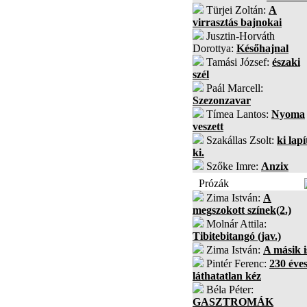
Türjei Zoltán:
A
virrasztás bajnokai
Jusztin-Horváth
Dorottya:
Későhajnal
Tamási József:
északi
szél
Paál Marcell:
Szezonzavar
Tímea Lantos:
Nyoma
veszett
Szakállas Zsolt:
ki lapí
ki.
Szőke Imre:
Anzix
Prózák
Zima István:
A
megszokott színek(2.)
Molnár Attila:
Tibitebitangó (jav.)
Zima István:
A másik i
Pintér Ferenc:
230 éves
láthatatlan kéz
Béla Péter:
GASZTROMÁK