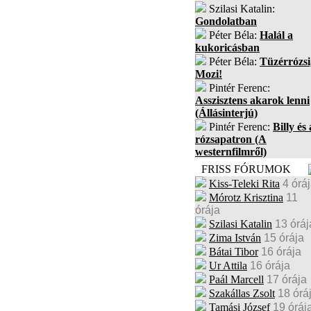
Szilasi Katalin:
Gondolatban
Péter Béla:
Halál a
kukoricásban
Péter Béla:
Tüzérrózsi
Mozi!
Pintér Ferenc:
Asszisztens akarok lenni
(Állásinterjú)
Pintér Ferenc:
Billy és 
rózsapatron (A
westernfilmről)
FRISS FÓRUMOK
Kiss-Teleki Rita
4 órá
Mórotz Krisztina
11
órája
Szilasi Katalin
13 óráj
Zima István
15 órája
Bátai Tibor
16 órája
Ur Attila
16 órája
Paál Marcell
17 órája
Szakállas Zsolt
18 órá
Tamási József
19 óráj