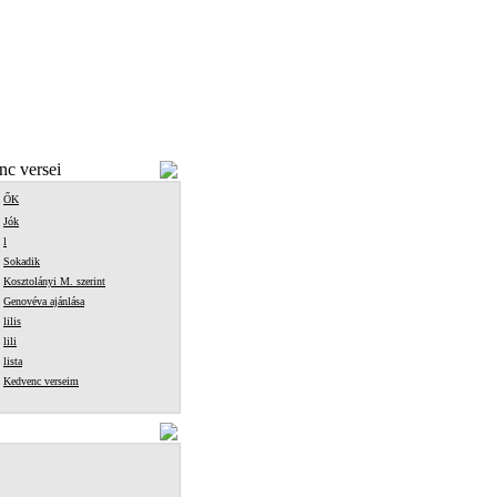
c versei
ŐK
Jók
l
Sokadik
Kosztolányi M. szerint
Genovéva ajánlása
lilis
lili
lista
Kedvenc verseim