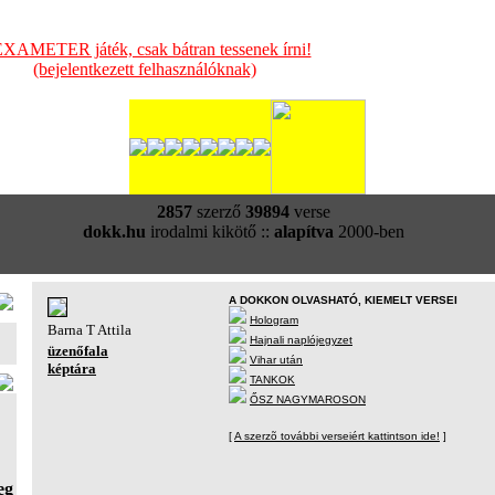
XAMETER játék, csak bátran tessenek írni!
(bejelentkezett felhasználóknak)
2857
szerző
39894
verse
dokk.hu
irodalmi kikötő ::
alapítva
2000-ben
A DOKKON OLVASHATÓ, KIEMELT VERSEI
Hologram
Barna T Attila
Hajnali naplójegyzet
üzenőfala
Vihar után
képtára
TANKOK
ŐSZ NAGYMAROSON
[
A szerzõ további verseiért kattintson ide!
]
eg