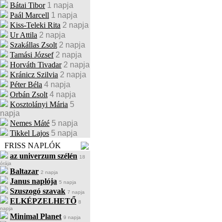
Bátai Tibor
1 napja
Paál Marcell
1 napja
Kiss-Teleki Rita
2 napja
Ur Attila
2 napja
Szakállas Zsolt
2 napja
Tamási József
2 napja
Horváth Tivadar
2 napja
Kránicz Szilvia
2 napja
Péter Béla
4 napja
Orbán Zsolt
4 napja
Kosztolányi Mária
5
napja
Nemes Máté
5 napja
Tikkel Lajos
5 napja
FRISS NAPLÓK
az univerzum szélén
18
órája
Baltazar
2 napja
Janus naplója
5 napja
Szuszogó szavak
7 napja
ELKÉPZELHETŐ
8
napja
Minimal Planet
9 napja