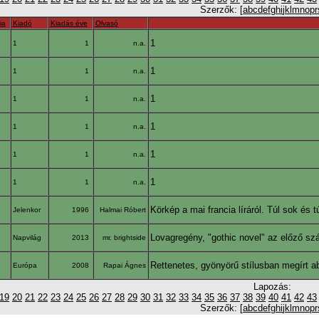
Szerzők: [
a
b
c
d
e
f
g
h
i
j
k
l
m
n
o
p
r
ia
Kiadó
Kiadás éve
Olvasó
1
1
1
n.a.
1
1
1
n.a.
1
1
1
n.a.
1
1
1
n.a.
1
1
1
n.a.
1
1
1
n.a.
Körkép a mai francia líráról. Túl sok és
Jelenkor
1996
Halmai Róbert
Lovagregény, "gothic novel" az előző s
Napvilág
2013
mr. brightside
Rettenetes, gyönyörű stílusban megírt a
Európa
2008
Rapai Ágnes
Lapozás:
19
20
21
22
23
24
25
26
27
28
29
30
31
32
33
34
35
36
37
38
39
40
41
42
43
Szerzők: [
a
b
c
d
e
f
g
h
i
j
k
l
m
n
o
p
r