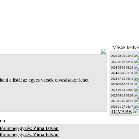
Mások kedven
2026-03-30 15:49
2025-06-02 18:30
2024-05-30 08:23
2024-01-06 21:31
2023-07-15 16:45
teni a listát az egyes versek olvasásakor lehet.
2023-07-10 12:57
2022-10-13 10:07
2022-05-13 09:03
2021-11-05 08:42
2020-11-27 16:47
TOVÁBB
on
 fórumbejegyzés:
Zima István
 fórumbejegyzés:
Zima István