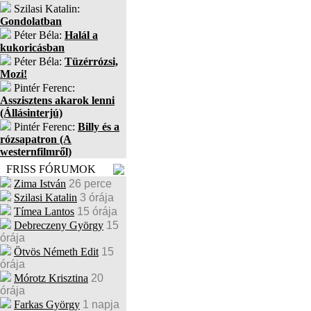
Szilasi Katalin:
Gondolatban
Péter Béla:
Halál a
kukoricásban
Péter Béla:
Tüzérrózsi,
Mozi!
Pintér Ferenc:
Asszisztens akarok lenni
(Állásinterjú)
Pintér Ferenc:
Billy és a
rózsapatron (A
westernfilmről)
FRISS FÓRUMOK
Zima István
26 perce
Szilasi Katalin
3 órája
Tímea Lantos
15 órája
Debreczeny György
15
órája
Ötvös Németh Edit
15
órája
Mórotz Krisztina
20
órája
Farkas György
1 napja