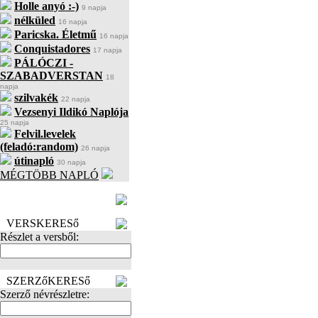
Holle anyó :-)
9 napja
nélküled
16 napja
Paricska. Életmű
16 napja
Conquistadores
17 napja
PÁLÓCZI -
SZABADVERSTAN
18
napja
szilvakék
22 napja
Vezsenyi Ildikó Naplója
25 napja
Felvil.levelek
(feladó:random)
26 napja
útinapló
30 napja
MÉGTÖBB NAPLÓ
BECENÉV
LEFOGLALÁSA
VERSKERESő
Részlet a versből:
SZERZőKERESő
Szerző névrészletre: