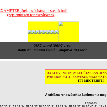
XAMETER játék, csak bátran tessenek írni!
(bejelentkezett felhasználóknak)
2857
szerző
39897
verse
dokk.hu
irodalmi kikötő ::
alapítva
2000-ben
HA KEDVENC VAGY LEGÚJABBAN OLV
PÁR MONDATOT SZÍVESEN MEGOSZTAN
ITT MEGTEHETI
!
A táblázat rendezéséhez kattintson a meg
Lapozás:
19
20
21
22
23
24
25
26
27
28
29
30
31
32
33
34
35
36
37
38
39
40
41
42
43