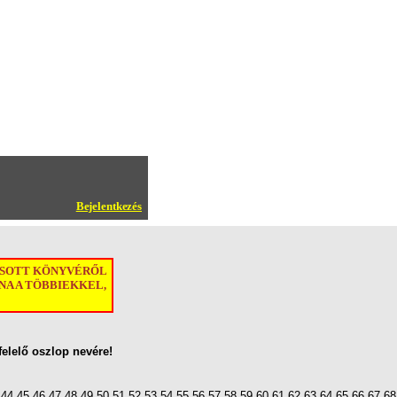
Bejelentkezés
ASOTT KÖNYVÉRŐL
A A TÖBBIEKKEL,
felelő oszlop nevére!
44
45
46
47
48
49
50
51
52
53
54
55
56
57
58
59
60
61
62
63
64
65
66
67
68