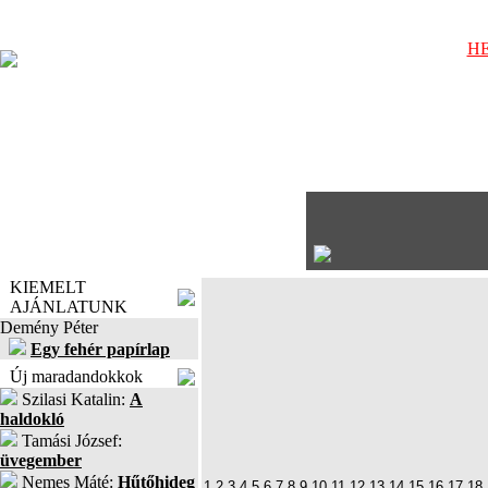
HE
KIEMELT
AJÁNLATUNK
Demény Péter
Egy fehér papírlap
Új maradandokkok
Szilasi Katalin:
A
haldokló
Tamási József:
üvegember
Nemes Máté:
Hűtőhideg
1
2
3
4
5
6
7
8
9
10
11
12
13
14
15
16
17
18