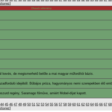
s
t
u
v
w
z
]
Olvasói vélemény
 túl kevés, de megismerhető belőle a mai magyar műfordítói bázis.
zázadforduló idejéből. Bűbájos próza, hagyományos nemi szerepekben élő emb
bszurd regény, Saramago főműve, amiért Mobel-díjat kapott.
44
45
46
47
48
49
50
51
52
53
54
55
56
57
58
59
60
61
62
63
64
65
66
67
68
s
t
u
v
w
z
]