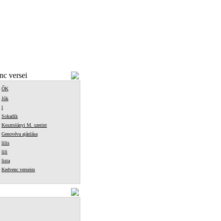
c versei
ŐK
Jók
l
Sokadik
Kosztolányi M. szerint
Genovéva ajánlása
lilis
lili
lista
Kedvenc verseim