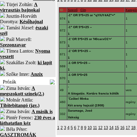
Türjei Zoltán:
A
virrasztás bajnokai
ID
Szerző
Cím
Kategór
Jusztin-Horváth
-1" OR 5*5=25 or "qYlUY4AZ"="
674
1
Dorottya:
Későhajnal
1
Tamási József:
északi
-1" OR 5*5=25 --
672
1
szél
1
Paál Marcell:
-1' OR 5*5=25 or 'H0carxO1'='
673
1
Szezonzavar
1
Tímea Lantos:
Nyoma
-1' OR 5*5=25 --
671
1
veszett
1
Szakállas Zsolt:
ki lapít
-1 OR 5*5=25 --
669
1
ki.
1
Szőke Imre:
Anzix
-1 OR 5*5=25
670
1
Prózák
1
-
Zima István:
A
49
vers
megszokott színek(2.)
A látogatás. Kortárs francia költõk
¨Czóbel Minka
Molnár Attila:
460
regény
Tibitebitangó (jav.)
Két arany hajszál (1908)
Zima István:
A másik is
Saramago, José
332
regény
Pintér Ferenc:
230 éves a
Vakság
láthatatlan kéz
1
2
3
4
5
6
7
8
9
10
11
12
13
14
15
16
17
18
Béla Péter:
GASZTROMÁK