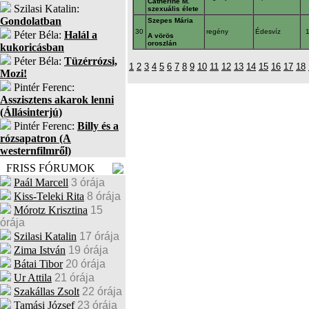
Catherine M.
Szilasi Katalin:
szexuális élete
Gondolatban
Szepes Mária
30
regény
Édesvíz
Péter Béla:
Halál a
A vörös
oroszlán
kukoricásban
Péter Béla:
Tüzérrózsi,
1
2
3
4
5
6
7
8
9
10
11
12
13
14
15
16
17
18
Mozi!
Pintér Ferenc:
Asszisztens akarok lenni
(Állásinterjú)
Pintér Ferenc:
Billy és a
rózsapatron (A
westernfilmről)
FRISS FÓRUMOK
Paál Marcell
3 órája
Kiss-Teleki Rita
8 órája
Mórotz Krisztina
15
órája
Szilasi Katalin
17 órája
Zima István
19 órája
Bátai Tibor
20 órája
Ur Attila
21 órája
Szakállas Zsolt
22 órája
Tamási József
23 órája