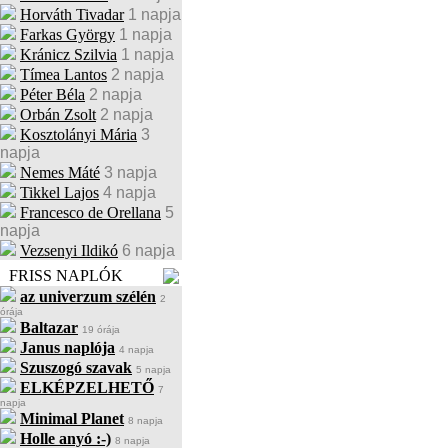
Horváth Tivadar
1 napja
Farkas György
1 napja
Kránicz Szilvia
1 napja
Tímea Lantos
2 napja
Péter Béla
2 napja
Orbán Zsolt
2 napja
Kosztolányi Mária
3
napja
Nemes Máté
3 napja
Tikkel Lajos
4 napja
Francesco de Orellana
5
napja
Vezsenyi Ildikó
6 napja
FRISS NAPLÓK
az univerzum szélén
2
órája
Baltazar
19 órája
Janus naplója
4 napja
Szuszogó szavak
5 napja
ELKÉPZELHETŐ
7
napja
Minimal Planet
8 napja
Holle anyó :-)
8 napja