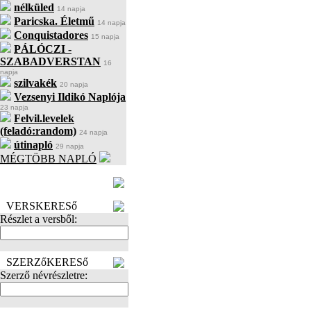
nélküled
14 napja
Paricska. Életmű
14 napja
Conquistadores
15 napja
PÁLÓCZI -
SZABADVERSTAN
16
napja
szilvakék
20 napja
Vezsenyi Ildikó Naplója
23 napja
Felvil.levelek
(feladó:random)
24 napja
útinapló
29 napja
MÉGTÖBB NAPLÓ
BECENÉV
LEFOGLALÁSA
VERSKERESő
Részlet a versből:
SZERZőKERESő
Szerző névrészletre: