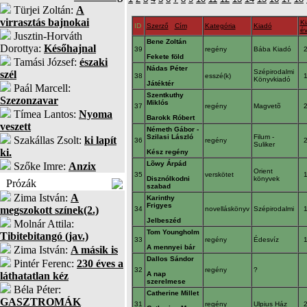
Türjei Zoltán:
A
virrasztás bajnokai
K
ID
Szerző
Cím
Kategória
Kiadó
é
Jusztin-Horváth
Bene Zoltán
Dorottya:
Későhajnal
39
regény
Bába Kiadó
Fekete föld
Tamási József:
északi
Nádas Péter
Szépirodalmi
szél
38
esszé(k)
Könyvkiadó
Játéktér
Paál Marcell:
Szentkuthy
Szezonzavar
Miklós
37
regény
Magvetõ
Tímea Lantos:
Nyoma
Barokk Róbert
veszett
Németh Gábor -
Szilasi László
Filum -
Szakállas Zsolt:
ki lapít
36
regény
Suliker
ki.
Kész regény
Lõwy Árpád
Szőke Imre:
Anzix
Orient
35
verskötet
Disznólkodni
könyvek
Prózák
szabad
Zima István:
A
Karinthy
Frigyes
megszokott színek(2.)
34
novelláskönyv
Szépirodalmi
Jelbeszéd
Molnár Attila:
Tom Youngholm
Tibitebitangó (jav.)
33
regény
Édesvíz
A mennyei bár
Zima István:
A másik is
Dallos Sándor
Pintér Ferenc:
230 éves a
32
regény
?
láthatatlan kéz
A nap
szerelmese
Béla Péter:
Catherine Millet
GASZTROMÁK
31
regény
Ulpius Ház