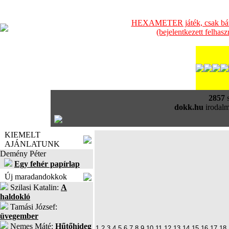
HEXAMETER játék, csak bátra
(bejelentkezett felhas
2857
s
dokk.hu
irodalm
KIEMELT
AJÁNLATUNK
Demény Péter
Egy fehér papírlap
Új maradandokkok
Szilasi Katalin:
A
haldokló
Tamási József:
üvegember
Nemes Máté:
Hűtőhideg
1
2
3
4
5
6
7
8
9
10
11
12
13
14
15
16
17
18