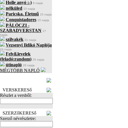
Holle anyó :-)
8 napja
nélküled
15 napja
Paricska. Életmű
15 napja
Conquistadores
15 napja
PÁLÓCZI -
SZABADVERSTAN
17
napja
szilvakék
21 napja
Vezsenyi Ildikó Naplója
24 napja
Felvil.levelek
(feladó:random)
25 napja
útinapló
29 napja
MÉGTÖBB NAPLÓ
BECENÉV
LEFOGLALÁSA
VERSKERESő
Részlet a versből:
SZERZőKERESő
Szerző névrészletre: