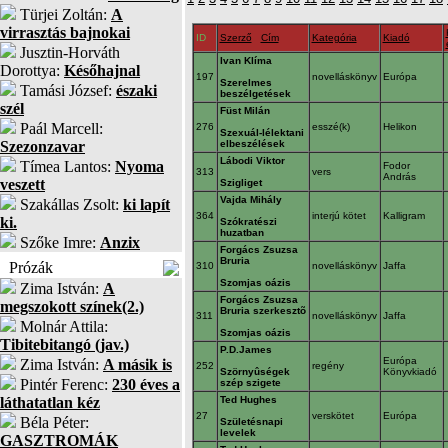
Türjei Zoltán:
A
virrasztás bajnokai
ID
Szerző
Cím
Kategória
Kiadó
Jusztin-Horváth
Ivan Klíma
Dorottya:
Későhajnal
197
novelláskönyv
Európa
Szerelmes
Tamási József:
északi
beszélgetések
szél
Füst Milán
Paál Marcell:
276
esszé(k)
Helikon
Szexuál-lélektani
Szezonzavar
elbeszélések
Lábodi Viktor
Tímea Lantos:
Nyoma
Fodor
313
vers
András
veszett
Szigliget
Vajda Mihály
Szakállas Zsolt:
ki lapít
364
interjú kötet
Kalligram
ki.
Szókratészi
huzatban
Szőke Imre:
Anzix
Forgács Zsuzsa
Bruria
Prózák
310
novelláskönyv
Jaffa
Szomjas oázis
Zima István:
A
Forgács Zsuzsa
megszokott színek(2.)
Bruria szerkesztõ
311
novelláskönyv
Jaffa
Molnár Attila:
Szomjas oázis
Tibitebitangó (jav.)
P.D.James
Európa
Zima István:
A másik is
252
regény
Szörnyûségek
Könyvkiadó
Pintér Ferenc:
230 éves a
szép szigete
láthatatlan kéz
Ted Hughes
27
verskötet
Európa
Béla Péter:
Születésnapi
levelek
GASZTROMÁK