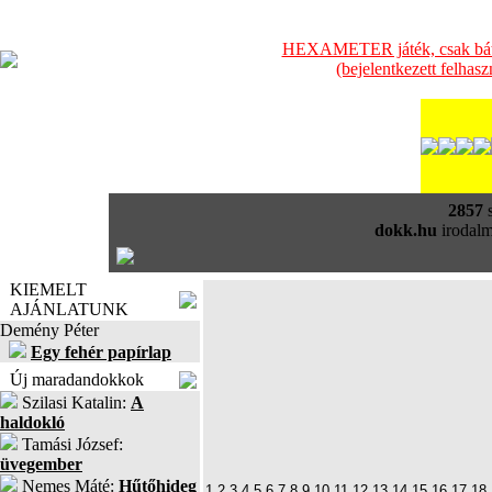
HEXAMETER játék, csak bátra
(bejelentkezett felhas
2857
s
dokk.hu
irodalm
KIEMELT
AJÁNLATUNK
Demény Péter
Egy fehér papírlap
Új maradandokkok
Szilasi Katalin:
A
haldokló
Tamási József:
üvegember
Nemes Máté:
Hűtőhideg
1
2
3
4
5
6
7
8
9
10
11
12
13
14
15
16
17
18