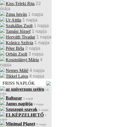
Kiss-Teleki Rita
22
órája
Zima István
1 napja
Ur Attila
1 napja
Szakállas Zsolt
1 napja
Tamási József
1 napja
Horváth Tivadar
1 napja
Kránicz Szilvia
1 napja
Péter Béla
2 napja
Orbán Zsolt
3 napja
Kosztolányi Mária
4
napja
Nemes Máté
4 napja
Tikkel Lajos
4 napja
FRISS NAPLÓK
az univerzum szélén
16
órája
Baltazar
1 napja
Janus naplója
4 napja
Szuszogó szavak
6 napja
ELKÉPZELHETŐ
7
napja
Minimal Planet
8 napja