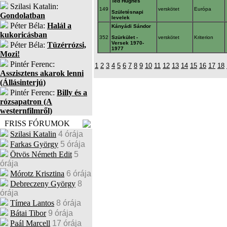
Ted Hughes
Szilasi Katalin:
149
verskötet
Európa
Születésnapi
Gondolatban
levelek
Péter Béla:
Halál a
Kányádi Sándor
kukoricásban
352
Szürkület -
verskötet
Kriterion
Versek 1970-
Péter Béla:
Tüzérrózsi,
1977
Mozi!
Pintér Ferenc:
1
2
3
4
5
6
7
8
9
10
11
12
13
14
15
16
17
18
Asszisztens akarok lenni
(Állásinterjú)
Pintér Ferenc:
Billy és a
rózsapatron (A
westernfilmről)
FRISS FÓRUMOK
Szilasi Katalin
4 órája
Farkas György
5 órája
Ötvös Németh Edit
5
órája
Mórotz Krisztina
6 órája
Debreczeny György
8
órája
Tímea Lantos
8 órája
Bátai Tibor
9 órája
Paál Marcell
17 órája