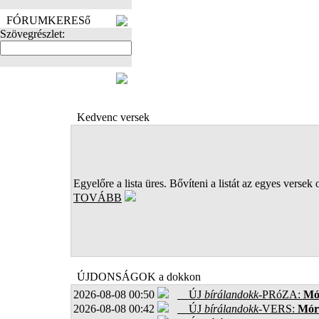
FÓRUMKERESő
Szövegrészlet:
FOTÓK
Kedvenc versek
Egyelőre a lista üres. Bővíteni a listát az egyes versek 
TOVÁBB
ÚJDONSÁGOK a dokkon
2026-08-08 00:50
ÚJ
bírálandokk
-PRóZA:
Mór
2026-08-08 00:42
ÚJ
bírálandokk
-VERS:
Móro