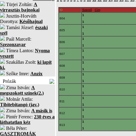
Türjei Zoltán:
A
virrasztás bajnokai
ID
Szerző
Cím
Jusztin-Horváth
1
604
Dorottya:
Későhajnal
1
Tamási József:
északi
1
605
szél
1
Paál Marcell:
1
606
Szezonzavar
1
Tímea Lantos:
Nyoma
1
607
veszett
1
Szakállas Zsolt:
ki lapít
1
608
ki.
1
Szőke Imre:
Anzix
1
609
Prózák
1
1
Zima István:
A
610
megszokott színek(2.)
1
1
Molnár Attila:
611
Tibitebitangó (jav.)
1
Zima István:
A másik is
1
612
Pintér Ferenc:
230 éves a
1
láthatatlan kéz
1
613
Béla Péter:
1
GASZTROMÁK