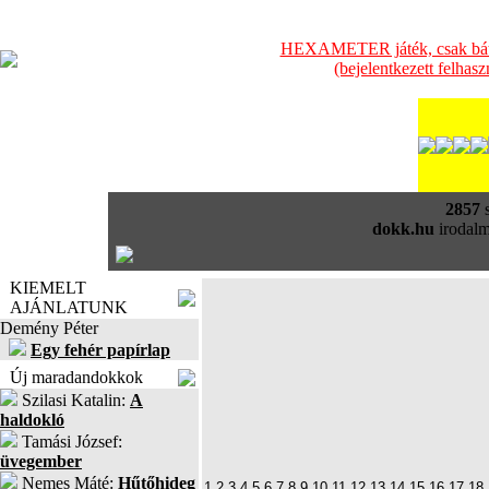
HEXAMETER játék, csak bátra
(bejelentkezett felhas
2857
s
dokk.hu
irodalm
KIEMELT
AJÁNLATUNK
Demény Péter
Egy fehér papírlap
Új maradandokkok
Szilasi Katalin:
A
haldokló
Tamási József:
üvegember
Nemes Máté:
Hűtőhideg
1
2
3
4
5
6
7
8
9
10
11
12
13
14
15
16
17
18