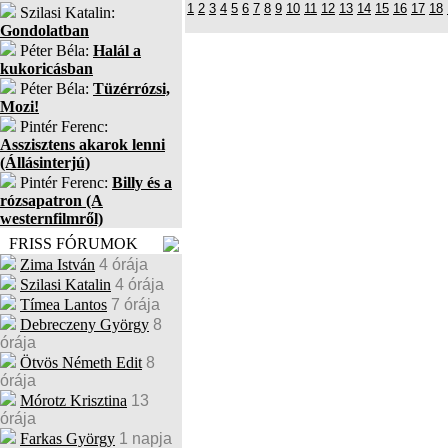
1
2
3
4
5
6
7
8
9
10
11
12
13
14
15
16
17
18
Szilasi Katalin:
Gondolatban
Péter Béla:
Halál a
kukoricásban
Péter Béla:
Tüzérrózsi,
Mozi!
Pintér Ferenc:
Asszisztens akarok lenni
(Állásinterjú)
Pintér Ferenc:
Billy és a
rózsapatron (A
westernfilmről)
FRISS FÓRUMOK
Zima István
4 órája
Szilasi Katalin
4 órája
Tímea Lantos
7 órája
Debreczeny György
8
órája
Ötvös Németh Edit
8
órája
Mórotz Krisztina
13
órája
Farkas György
1 napja