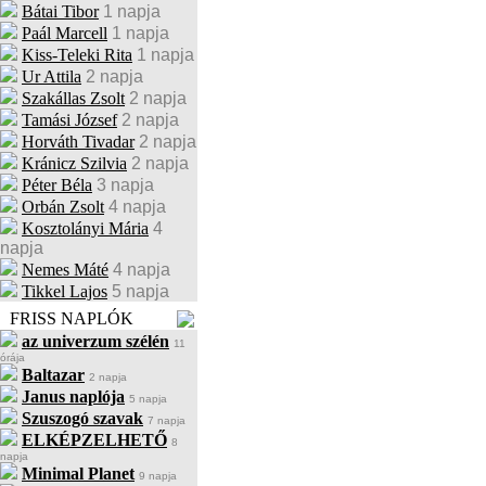
Bátai Tibor
1 napja
Paál Marcell
1 napja
Kiss-Teleki Rita
1 napja
Ur Attila
2 napja
Szakállas Zsolt
2 napja
Tamási József
2 napja
Horváth Tivadar
2 napja
Kránicz Szilvia
2 napja
Péter Béla
3 napja
Orbán Zsolt
4 napja
Kosztolányi Mária
4
napja
Nemes Máté
4 napja
Tikkel Lajos
5 napja
FRISS NAPLÓK
az univerzum szélén
11
órája
Baltazar
2 napja
Janus naplója
5 napja
Szuszogó szavak
7 napja
ELKÉPZELHETŐ
8
napja
Minimal Planet
9 napja