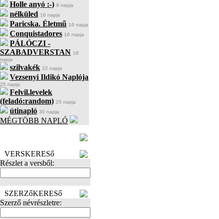
Holle anyó :-)
9 napja
nélküled
16 napja
Paricska. Életmű
16 napja
Conquistadores
16 napja
PÁLÓCZI -
SZABADVERSTAN
18
napja
szilvakék
22 napja
Vezsenyi Ildikó Naplója
25 napja
Felvil.levelek
(feladó:random)
25 napja
útinapló
30 napja
MÉGTÖBB NAPLÓ
BECENÉV
LEFOGLALÁSA
VERSKERESő
Részlet a versből:
SZERZőKERESő
Szerző névrészletre: