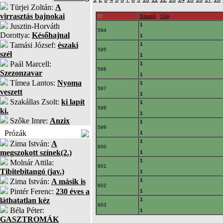
Türjei Zoltán:
A
virrasztás bajnokai
ID
Szerző
Cím
Jusztin-Horváth
1
594
Dorottya:
Későhajnal
1
Tamási József:
északi
1
595
szél
1
Paál Marcell:
1
596
Szezonzavar
1
Tímea Lantos:
Nyoma
1
597
veszett
1
Szakállas Zsolt:
ki lapít
1
598
ki.
1
Szőke Imre:
Anzix
1
599
Prózák
1
1
Zima István:
A
600
megszokott színek(2.)
1
1
Molnár Attila:
601
Tibitebitangó (jav.)
1
Zima István:
A másik is
1
602
Pintér Ferenc:
230 éves a
1
láthatatlan kéz
1
603
Béla Péter:
1
GASZTROMÁK