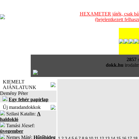
HEXAMETER játék, csak bátra
(bejelentkezett felhas
2857
s
dokk.hu
irodalm
KIEMELT
AJÁNLATUNK
Demény Péter
Egy fehér papírlap
Új maradandokkok
Szilasi Katalin:
A
haldokló
Tamási József:
üvegember
Nemes Máté:
Hűtőhideg
1
2
3
4
5
6
7
8
9
10
11
12
13
14
15
16
17
18