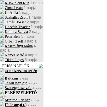
Kiss-Teleki Rita
1 napja
Zima István
1 napja
Ur Attila
1 napja
Szakállas Zsolt
1 napja
Tamási József
2 napja
Horváth Tivadar
2 napja
Kránicz Szilvia
2 napja
Péter Béla
3 napja
Orbán Zsolt
3 napja
Kosztolányi Mária
4
napja
Nemes Máté
4 napja
Tikkel Lajos
5 napja
FRISS NAPLÓK
az univerzum szélén
1
órája
Baltazar
1 napja
Janus naplója
5 napja
Szuszogó szavak
6 napja
ELKÉPZELHETŐ
8
napja
Minimal Planet
9 napja
Holle anyó :-)
9 napja