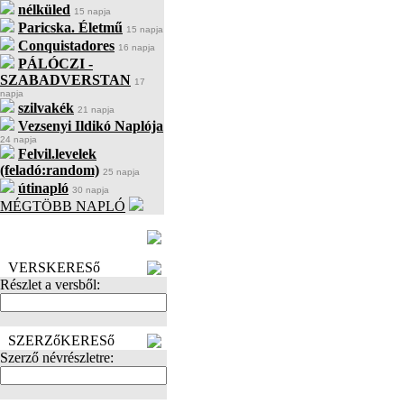
nélküled
15 napja
Paricska. Életmű
15 napja
Conquistadores
16 napja
PÁLÓCZI -
SZABADVERSTAN
17
napja
szilvakék
21 napja
Vezsenyi Ildikó Naplója
24 napja
Felvil.levelek
(feladó:random)
25 napja
útinapló
30 napja
MÉGTÖBB NAPLÓ
BECENÉV
LEFOGLALÁSA
VERSKERESő
Részlet a versből:
SZERZőKERESő
Szerző névrészletre: