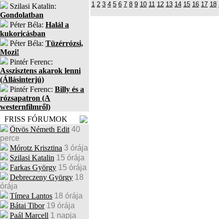
1
2
3
4
5
6
7
8
9
10
11
12
13
14
15
16
17
18
Szilasi Katalin:
Gondolatban
Péter Béla:
Halál a
kukoricásban
Péter Béla:
Tüzérrózsi,
Mozi!
Pintér Ferenc:
Asszisztens akarok lenni
(Állásinterjú)
Pintér Ferenc:
Billy és a
rózsapatron (A
westernfilmről)
FRISS FÓRUMOK
Ötvös Németh Edit
40
perce
Mórotz Krisztina
3 órája
Szilasi Katalin
15 órája
Farkas György
15 órája
Debreczeny György
18
órája
Tímea Lantos
18 órája
Bátai Tibor
19 órája
Paál Marcell
1 napja