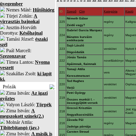
üvegember
Nemes Máté:
Hűtőhideg
ID
Szerző
Cím
Kategória
Kiadó
Türjei Zoltán:
A
Németh Gábor
virrasztás bajnokai
225
regény
Kalligr
Zsidó vagy?
Jusztin-Horváth
Gabriel Garcia Marquez
Dorottya:
Későhajnal
224
regény
Magve
Bánatos kurváim
Tamási József:
északi
emlékezete
szél
Sajó László
223
verskötet
Nyitott
Paál Marcell:
Dögcédulák
Szezonzavar
Jónás Tamás
222
novelláskönyv
Magve
Tímea Lantos:
Nyoma
Apáimnak, fiaimnak
veszett
Tomaji Attila
Alterra 
221
vers
Szakállas Zsolt:
ki lapít
Magyar
Keresztmetszet
ki.
Ted Hughes
220
verskötet
Orphe
Prózák
Varjú
Zima István:
Az igazi
Petri György
győztes
219
verskötet
Magve
Összes munkái I. -
összegyûjtött versek
Valyon László:
Törpék
Grecsó Krisztián
JAK Kij
Zima István:
A
218
verskötet
Kiadó
Angyalkacsinálás
megszokott színek(2.)
Závada Pál
Molnár Attila:
216
regény
Magve
Jadviga párnája
Tibitebitangó (jav.)
Carsten Stroud
Zima István:
A másik is
215
regény
Genera