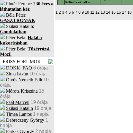
Különös vádalku
Pintér Ferenc:
230 éves a
láthatatlan kéz
1
2
3
4
5
6
7
8
9
10
11
12
13
14
15
16
17
18
Béla Péter:
GASZTROMÁK
Szilasi Katalin:
Gondolatban
Péter Béla:
Halál a
kukoricásban
Péter Béla:
Tüzérrózsi,
Mozi!
FRISS FÓRUMOK
DOKK_FAQ
6 órája
Zima István
10 órája
Ötvös Németh Edit
10
órája
Mórotz Krisztina
15
órája
Paál Marcell
19 órája
Szilasi Katalin
19 órája
Tímea Lantos
1 napja
Debreczeny György
1
napja
Farkas György
2 napja