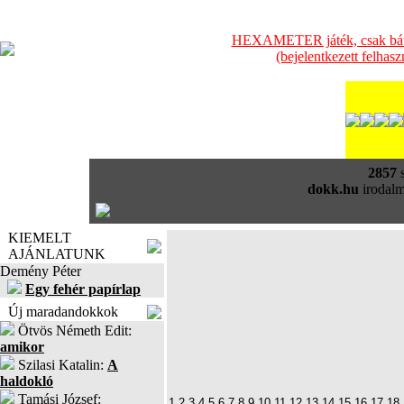
HEXAMETER játék, csak bátra
(bejelentkezett felhas
2857
s
dokk.hu
irodalm
KIEMELT
AJÁNLATUNK
Demény Péter
Egy fehér papírlap
Új maradandokkok
Ötvös Németh Edit:
amikor
Szilasi Katalin:
A
haldokló
Tamási József:
1
2
3
4
5
6
7
8
9
10
11
12
13
14
15
16
17
18