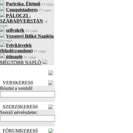
Paricska. Életmű
17 napja
Conquistadores
17 napja
PÁLÓCZI -
SZABADVERSTAN
19
napja
szilvakék
23 napja
Vezsenyi Ildikó Naplója
26 napja
Felvil.levelek
(feladó:random)
27 napja
útinapló
31 napja
MÉGTÖBB NAPLÓ
BECENÉV
LEFOGLALÁSA
VERSKERESő
Részlet a versből:
SZERZőKERESő
Szerző névrészletre:
FÓRUMKERESő