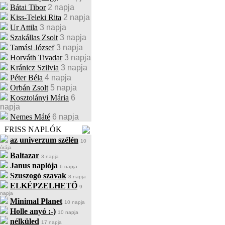
Bátai Tibor
2 napja
Kiss-Teleki Rita
2 napja
Ur Attila
3 napja
Szakállas Zsolt
3 napja
Tamási József
3 napja
Horváth Tivadar
3 napja
Kránicz Szilvia
3 napja
Péter Béla
4 napja
Orbán Zsolt
5 napja
Kosztolányi Mária
6
napja
Nemes Máté
6 napja
FRISS NAPLÓK
az univerzum szélén
10
órája
Baltazar
3 napja
Janus naplója
6 napja
Szuszogó szavak
8 napja
ELKÉPZELHETŐ
9
napja
Minimal Planet
10 napja
Holle anyó :-)
10 napja
nélküled
17 napja